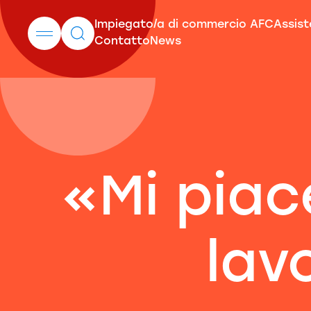
Impiegato/a di commercio AFC
Assis
Contatto
News
«Mi piac
lav