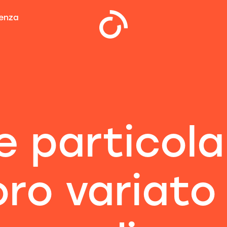
tenza
e particola
oro variato 