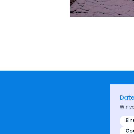
Date
Wir v
Ein
Coo