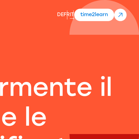
DE
FR
IT
time2learn
rmente il
e le